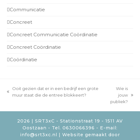
Communicatie
Concreet
Concreet Communicatie Coördinatie
Concreet Coördinatie
Coördinatie
Ooit gezien dat er in een bedrijf een grote
Wie is
previous
muur staat die de entree blokkeert?
jouw
next
post:
publiek?
post:
2026 | SRT3xC - Stationstraat 19 - 1511 AV
Oostzaan - Tel. 0630066396 - E-mail:
info@srt3xc.nl
| Website gemaakt door