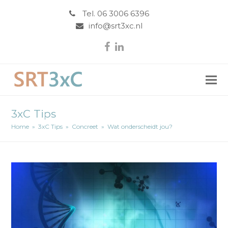
Tel. 06 3006 6396
info@srt3xc.nl
Facebook
LinkedIn
3xC Tips
Home
»
3xC Tips
»
Concreet
»
Wat onderscheidt jou?